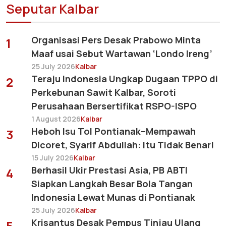
Seputar Kalbar
Organisasi Pers Desak Prabowo Minta
1
Maaf usai Sebut Wartawan ‘Londo Ireng’
25 July 2026
Kalbar
Teraju Indonesia Ungkap Dugaan TPPO di
2
Perkebunan Sawit Kalbar, Soroti
Perusahaan Bersertifikat RSPO-ISPO
1 August 2026
Kalbar
Heboh Isu Tol Pontianak–Mempawah
3
Dicoret, Syarif Abdullah: Itu Tidak Benar!
15 July 2026
Kalbar
Berhasil Ukir Prestasi Asia, PB ABTI
4
Siapkan Langkah Besar Bola Tangan
Indonesia Lewat Munas di Pontianak
25 July 2026
Kalbar
Krisantus Desak Pempus Tinjau Ulang
5