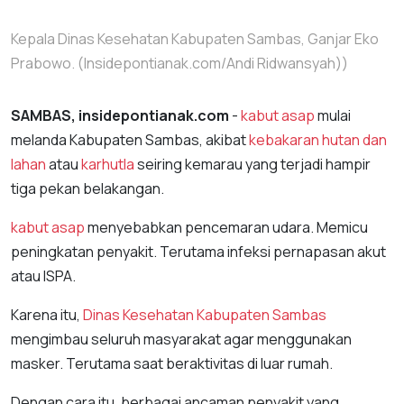
Kepala Dinas Kesehatan Kabupaten Sambas, Ganjar Eko
Prabowo. (Insidepontianak.com/Andi Ridwansyah))
SAMBAS, insidepontianak.com
-
kabut asap
mulai
melanda Kabupaten Sambas, akibat
kebakaran hutan dan
lahan
atau
karhutla
seiring kemarau yang terjadi hampir
tiga pekan belakangan.
kabut asap
menyebabkan pencemaran udara. Memicu
peningkatan penyakit. Terutama infeksi pernapasan akut
atau ISPA.
Karena itu,
Dinas Kesehatan Kabupaten Sambas
mengimbau seluruh masyarakat agar menggunakan
masker. Terutama saat beraktivitas di luar rumah.
Dengan cara itu, berbagai ancaman penyakit yang