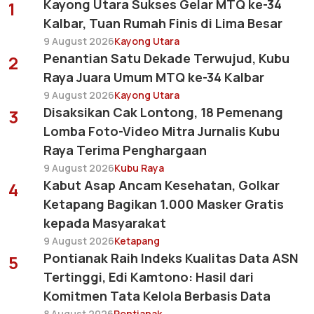
Kayong Utara Sukses Gelar MTQ ke-34
1
Kalbar, Tuan Rumah Finis di Lima Besar
9 August 2026
Kayong Utara
Penantian Satu Dekade Terwujud, Kubu
2
Raya Juara Umum MTQ ke-34 Kalbar
9 August 2026
Kayong Utara
Disaksikan Cak Lontong, 18 Pemenang
3
Lomba Foto-Video Mitra Jurnalis Kubu
Raya Terima Penghargaan
9 August 2026
Kubu Raya
Kabut Asap Ancam Kesehatan, Golkar
4
Ketapang Bagikan 1.000 Masker Gratis
kepada Masyarakat
9 August 2026
Ketapang
Pontianak Raih Indeks Kualitas Data ASN
5
Tertinggi, Edi Kamtono: Hasil dari
Komitmen Tata Kelola Berbasis Data
8 August 2026
Pontianak