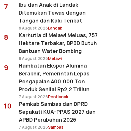
Ibu dan Anak di Landak
7
Ditemukan Tewas dengan
Tangan dan Kaki Terikat
8 August 2026
Landak
Karhutla di Melawi Meluas, 757
8
Hektare Terbakar, BPBD Butuh
Bantuan Water Bombing
8 August 2026
Melawi
Hambatan Ekspor Alumina
9
Berakhir, Pemerintah Lepas
Pengapalan 400.000 Ton
Produk Senilai Rp2,2 Triliun
7 August 2026
Pontianak
Pemkab Sambas dan DPRD
10
Sepakati KUA-PPAS 2027 dan
APBD Perubahan 2026
7 August 2026
Sambas