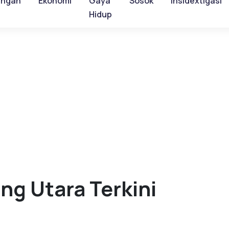
ungan
Ekonomi
Gaya
Sosok
Insidextigasi
Hidup
ng Utara Terkini