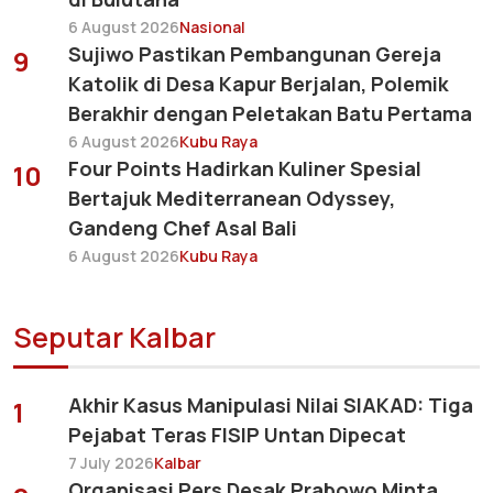
6 August 2026
Nasional
Sujiwo Pastikan Pembangunan Gereja
9
Katolik di Desa Kapur Berjalan, Polemik
Berakhir dengan Peletakan Batu Pertama
6 August 2026
Kubu Raya
Four Points Hadirkan Kuliner Spesial
10
Bertajuk Mediterranean Odyssey,
Gandeng Chef Asal Bali
6 August 2026
Kubu Raya
Seputar Kalbar
Akhir Kasus Manipulasi Nilai SIAKAD: Tiga
1
Pejabat Teras FISIP Untan Dipecat
7 July 2026
Kalbar
Organisasi Pers Desak Prabowo Minta