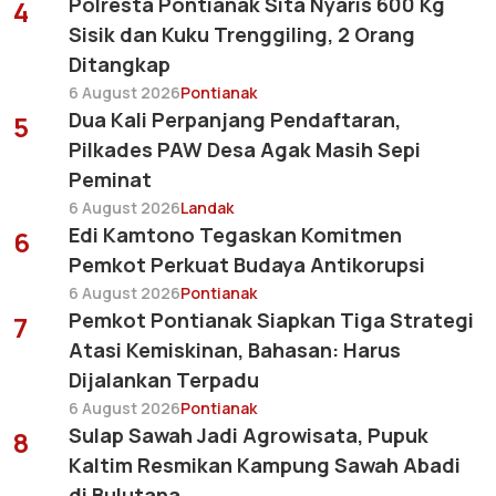
Polresta Pontianak Sita Nyaris 600 Kg
4
Sisik dan Kuku Trenggiling, 2 Orang
Ditangkap
6 August 2026
Pontianak
Dua Kali Perpanjang Pendaftaran,
5
Pilkades PAW Desa Agak Masih Sepi
Peminat
6 August 2026
Landak
Edi Kamtono Tegaskan Komitmen
6
Pemkot Perkuat Budaya Antikorupsi
6 August 2026
Pontianak
Pemkot Pontianak Siapkan Tiga Strategi
7
Atasi Kemiskinan, Bahasan: Harus
Dijalankan Terpadu
6 August 2026
Pontianak
Sulap Sawah Jadi Agrowisata, Pupuk
8
Kaltim Resmikan Kampung Sawah Abadi
di Bulutana