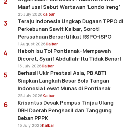
2
Maaf usai Sebut Wartawan ‘Londo Ireng’
25 July 2026
Kalbar
Teraju Indonesia Ungkap Dugaan TPPO di
3
Perkebunan Sawit Kalbar, Soroti
Perusahaan Bersertifikat RSPO-ISPO
1 August 2026
Kalbar
Heboh Isu Tol Pontianak–Mempawah
4
Dicoret, Syarif Abdullah: Itu Tidak Benar!
15 July 2026
Kalbar
Berhasil Ukir Prestasi Asia, PB ABTI
5
Siapkan Langkah Besar Bola Tangan
Indonesia Lewat Munas di Pontianak
25 July 2026
Kalbar
Krisantus Desak Pempus Tinjau Ulang
6
DBH Daerah Penghasil dan Tanggung
Beban PPPK
16 July 2026
Kalbar