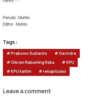
Fahmi.***
Penulis : Muhlis
Editor : Muhlis
Tags :
# Prabowo Subianto
# Gerindra
# Gibran Rabuming Raka
# KPU
# KPU Kaltim
# rekapitulasi
Leave a comment