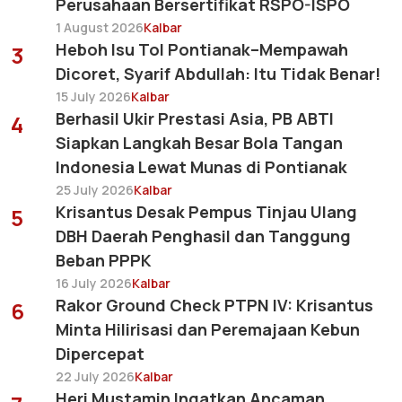
Perusahaan Bersertifikat RSPO-ISPO
1 August 2026
Kalbar
Heboh Isu Tol Pontianak–Mempawah
3
Dicoret, Syarif Abdullah: Itu Tidak Benar!
15 July 2026
Kalbar
Berhasil Ukir Prestasi Asia, PB ABTI
4
Siapkan Langkah Besar Bola Tangan
Indonesia Lewat Munas di Pontianak
25 July 2026
Kalbar
Krisantus Desak Pempus Tinjau Ulang
5
DBH Daerah Penghasil dan Tanggung
Beban PPPK
16 July 2026
Kalbar
Rakor Ground Check PTPN IV: Krisantus
6
Minta Hilirisasi dan Peremajaan Kebun
Dipercepat
22 July 2026
Kalbar
Heri Mustamin Ingatkan Ancaman