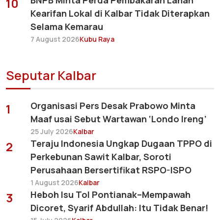
BNPB Minta Perda Pembakaran Lahan
10
Kearifan Lokal di Kalbar Tidak Diterapkan
Selama Kemarau
7 August 2026
Kubu Raya
Seputar Kalbar
Organisasi Pers Desak Prabowo Minta
1
Maaf usai Sebut Wartawan ‘Londo Ireng’
25 July 2026
Kalbar
Teraju Indonesia Ungkap Dugaan TPPO di
2
Perkebunan Sawit Kalbar, Soroti
Perusahaan Bersertifikat RSPO-ISPO
1 August 2026
Kalbar
Heboh Isu Tol Pontianak–Mempawah
3
Dicoret, Syarif Abdullah: Itu Tidak Benar!