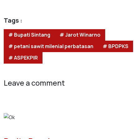
Tags :
# Bupati Sintang
# Jarot Winarno
# petani sawit milenial perbatasan
# BPDPKS
# ASPEKPIR
Leave a comment