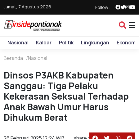
Jumat, 7 Agustus 2026
Follow :
Nasional
Kalbar
Politik
Lingkungan
Ekonomi
Beranda
Nasional
Dinsos P3AKB Kabupaten
Sanggau: Tiga Pelaku
Kekerasan Seksual Terhadap
Anak Bawah Umur Harus
Dihukum Berat
26 Februari 2025 12:24 WIB
share :