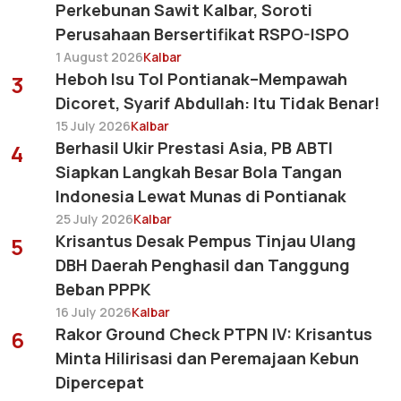
Perkebunan Sawit Kalbar, Soroti
Perusahaan Bersertifikat RSPO-ISPO
1 August 2026
Kalbar
Heboh Isu Tol Pontianak–Mempawah
3
Dicoret, Syarif Abdullah: Itu Tidak Benar!
15 July 2026
Kalbar
Berhasil Ukir Prestasi Asia, PB ABTI
4
Siapkan Langkah Besar Bola Tangan
Indonesia Lewat Munas di Pontianak
25 July 2026
Kalbar
Krisantus Desak Pempus Tinjau Ulang
5
DBH Daerah Penghasil dan Tanggung
Beban PPPK
16 July 2026
Kalbar
Rakor Ground Check PTPN IV: Krisantus
6
Minta Hilirisasi dan Peremajaan Kebun
Dipercepat