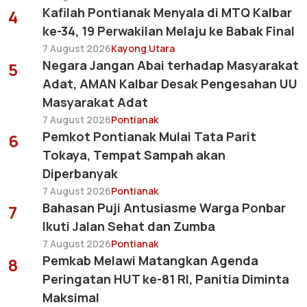
Kafilah Pontianak Menyala di MTQ Kalbar
4
ke-34, 19 Perwakilan Melaju ke Babak Final
7 August 2026
Kayong Utara
Negara Jangan Abai terhadap Masyarakat
5
Adat, AMAN Kalbar Desak Pengesahan UU
Masyarakat Adat
7 August 2026
Pontianak
Pemkot Pontianak Mulai Tata Parit
6
Tokaya, Tempat Sampah akan
Diperbanyak
7 August 2026
Pontianak
Bahasan Puji Antusiasme Warga Ponbar
7
Ikuti Jalan Sehat dan Zumba
7 August 2026
Pontianak
Pemkab Melawi Matangkan Agenda
8
Peringatan HUT ke-81 RI, Panitia Diminta
Maksimal