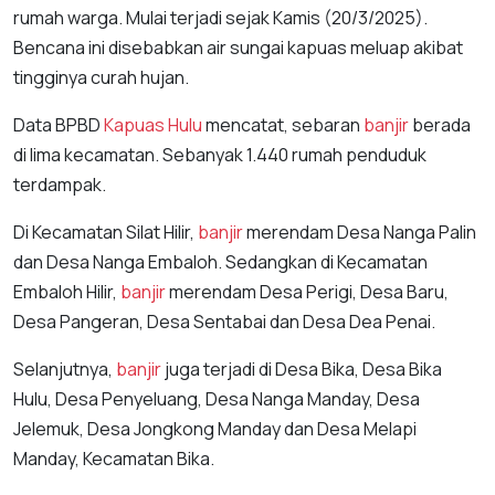
rumah warga. Mulai terjadi sejak Kamis (20/3/2025).
Bencana ini disebabkan air sungai kapuas meluap akibat
tingginya curah hujan.
Data BPBD
Kapuas Hulu
mencatat, sebaran
banjir
berada
di lima kecamatan. Sebanyak 1.440 rumah penduduk
terdampak.
Di Kecamatan Silat Hilir,
banjir
merendam Desa Nanga Palin
dan Desa Nanga Embaloh. Sedangkan di Kecamatan
Embaloh Hilir,
banjir
merendam Desa Perigi, Desa Baru,
Desa Pangeran, Desa Sentabai dan Desa Dea Penai.
Selanjutnya,
banjir
juga terjadi di Desa Bika, Desa Bika
Hulu, Desa Penyeluang, Desa Nanga Manday, Desa
Jelemuk, Desa Jongkong Manday dan Desa Melapi
Manday, Kecamatan Bika.