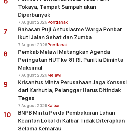
6
Tokaya, Tempat Sampah akan
Diperbanyak
7 August 2026
Pontianak
Bahasan Puji Antusiasme Warga Ponbar
7
Ikuti Jalan Sehat dan Zumba
7 August 2026
Pontianak
Pemkab Melawi Matangkan Agenda
8
Peringatan HUT ke-81 RI, Panitia Diminta
Maksimal
7 August 2026
Melawi
Krisantus Minta Perusahaan Jaga Konsesi
9
dari Karhutla, Pelanggar Harus Ditindak
Tegas
7 August 2026
Kalbar
BNPB Minta Perda Pembakaran Lahan
10
Kearifan Lokal di Kalbar Tidak Diterapkan
Selama Kemarau