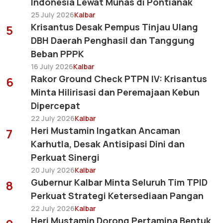
Indonesia Lewat Munas di Pontianak
25 July 2026
Kalbar
Krisantus Desak Pempus Tinjau Ulang
5
DBH Daerah Penghasil dan Tanggung
Beban PPPK
16 July 2026
Kalbar
Rakor Ground Check PTPN IV: Krisantus
6
Minta Hilirisasi dan Peremajaan Kebun
Dipercepat
22 July 2026
Kalbar
Heri Mustamin Ingatkan Ancaman
7
Karhutla, Desak Antisipasi Dini dan
Perkuat Sinergi
20 July 2026
Kalbar
Gubernur Kalbar Minta Seluruh Tim TPID
8
Perkuat Strategi Ketersediaan Pangan
22 July 2026
Kalbar
Heri Mustamin Dorong Pertamina Bentuk