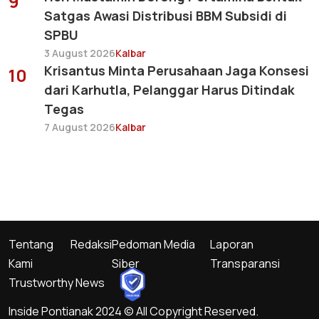
9
Satgas Awasi Distribusi BBM Subsidi di
SPBU
3 August 2026
Kalbar
Krisantus Minta Perusahaan Jaga Konsesi
10
dari Karhutla, Pelanggar Harus Ditindak
Tegas
7 August 2026
Kalbar
Tentang
Redaksi
Pedoman Media
Laporan
Kami
Siber
Transparansi
Trustworthy News
Inside Pontianak 2024 © All Copyright Reserved.