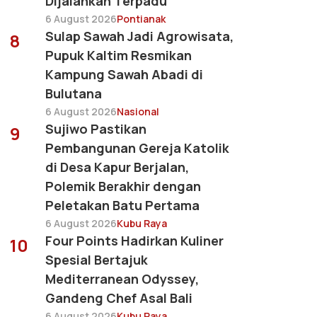
Dijalankan Terpadu
6 August 2026
Pontianak
Sulap Sawah Jadi Agrowisata,
8
Pupuk Kaltim Resmikan
Kampung Sawah Abadi di
Bulutana
6 August 2026
Nasional
Sujiwo Pastikan
9
Pembangunan Gereja Katolik
di Desa Kapur Berjalan,
Polemik Berakhir dengan
Peletakan Batu Pertama
6 August 2026
Kubu Raya
Four Points Hadirkan Kuliner
10
Spesial Bertajuk
Mediterranean Odyssey,
Gandeng Chef Asal Bali
6 August 2026
Kubu Raya