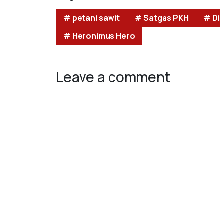
# petani sawit
# Satgas PKH
# D
# Heronimus Hero
Leave a comment