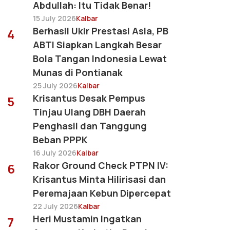
Abdullah: Itu Tidak Benar!
15 July 2026
Kalbar
Berhasil Ukir Prestasi Asia, PB
4
ABTI Siapkan Langkah Besar
Bola Tangan Indonesia Lewat
Munas di Pontianak
25 July 2026
Kalbar
Krisantus Desak Pempus
5
Tinjau Ulang DBH Daerah
Penghasil dan Tanggung
Beban PPPK
16 July 2026
Kalbar
Rakor Ground Check PTPN IV:
6
Krisantus Minta Hilirisasi dan
Peremajaan Kebun Dipercepat
22 July 2026
Kalbar
Heri Mustamin Ingatkan
7