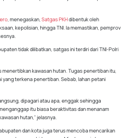
ero
, menegaskan,
Satgas PKH
dibentuk oleh
saan, kepolisian, hingga TNI. Ia memastikan, pemprov
sesnya.
ten tidak dilibatkan, satgas ini terdiri dari TNI-Polri
 menertibkan kawasan hutan. Tugas penertiban itu,
 yang terkena penertiban. Sebab, lahan petani
 langsung, dipagari atau apa, enggak sehingga
t menganggap itu biasa beraktivitas dan menanam
kawasan hutan,” jelasnya.
bupaten dan kota juga terus mencoba mencarikan