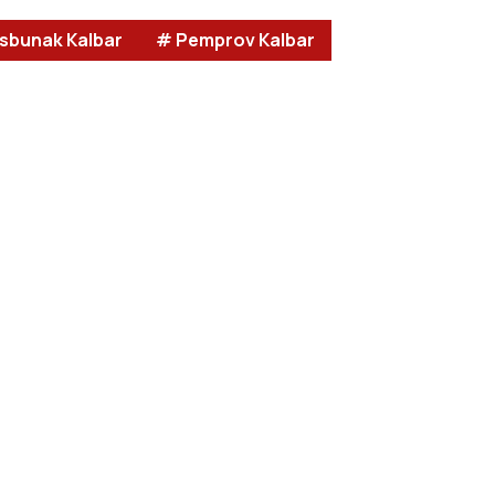
isbunak Kalbar
# Pemprov Kalbar