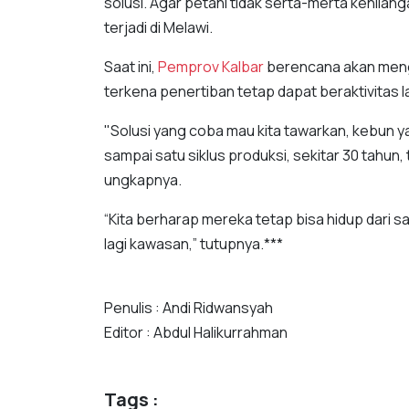
solusi. Agar petani tidak serta-merta kehila
terjadi di Melawi.
Saat ini,
Pemprov Kalbar
berencana akan meng
terkena penertiban tetap dapat beraktivitas 
"Solusi yang coba mau kita tawarkan, kebun ya
sampai satu siklus produksi, sekitar 30 tahun,
ungkapnya.
“Kita berharap mereka tetap bisa hidup dari s
lagi kawasan,” tutupnya.***
Penulis : Andi Ridwansyah
Editor : Abdul Halikurrahman
Tags :