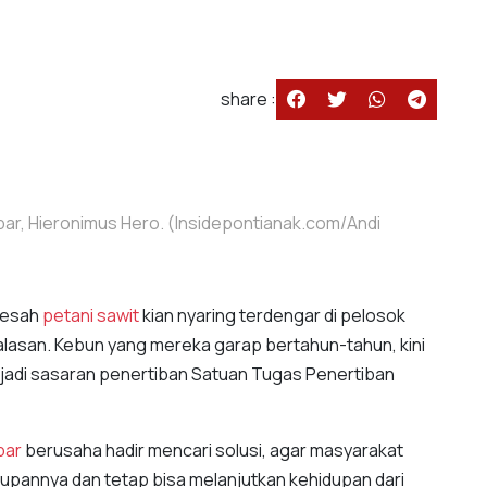
share :
ar, Hieronimus Hero. (Insidepontianak.com/Andi
resah
petani sawit
kian nyaring terdengar di pelosok
ralasan. Kebun yang mereka garap bertahun-tahun, kini
njadi sasaran penertiban Satuan Tugas Penertiban
bar
berusaha hadir mencari solusi, agar masyarakat
upannya dan tetap bisa melanjutkan kehidupan dari