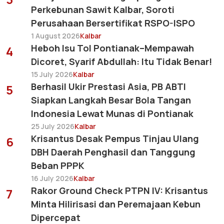
Perkebunan Sawit Kalbar, Soroti
Perusahaan Bersertifikat RSPO-ISPO
1 August 2026
Kalbar
Heboh Isu Tol Pontianak–Mempawah
4
Dicoret, Syarif Abdullah: Itu Tidak Benar!
15 July 2026
Kalbar
Berhasil Ukir Prestasi Asia, PB ABTI
5
Siapkan Langkah Besar Bola Tangan
Indonesia Lewat Munas di Pontianak
25 July 2026
Kalbar
Krisantus Desak Pempus Tinjau Ulang
6
DBH Daerah Penghasil dan Tanggung
Beban PPPK
16 July 2026
Kalbar
Rakor Ground Check PTPN IV: Krisantus
7
Minta Hilirisasi dan Peremajaan Kebun
Dipercepat