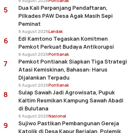
6 August 2026
Pontianak
Dua Kali Perpanjang Pendaftaran,
5
Pilkades PAW Desa Agak Masih Sepi
Peminat
6 August 2026
Landak
Edi Kamtono Tegaskan Komitmen
6
Pemkot Perkuat Budaya Antikorupsi
6 August 2026
Pontianak
Pemkot Pontianak Siapkan Tiga Strategi
7
Atasi Kemiskinan, Bahasan: Harus
Dijalankan Terpadu
6 August 2026
Pontianak
Sulap Sawah Jadi Agrowisata, Pupuk
8
Kaltim Resmikan Kampung Sawah Abadi
di Bulutana
6 August 2026
Nasional
Sujiwo Pastikan Pembangunan Gereja
9
Katolik di Desa Kapur Berjalan, Polemik