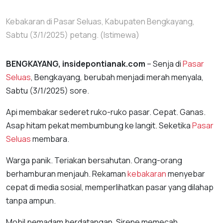
Kebakaran di Pasar Seluas, Kabupaten Bengkayang,
Sabtu (3/1/2025) petang. (Istimewa)
BENGKAYANG, insidepontianak.com
– Senja di
Pasar
Seluas
, Bengkayang, berubah menjadi merah menyala,
Sabtu (3/1/2025) sore.
Api membakar sederet ruko-ruko pasar. Cepat. Ganas.
Asap hitam pekat membumbung ke langit. Seketika
Pasar
Seluas
membara.
Warga panik. Teriakan bersahutan. Orang-orang
berhamburan menjauh. Rekaman
kebakaran
menyebar
cepat di media sosial, memperlihatkan pasar yang dilahap
tanpa ampun.
Mobil pemadam berdatangan. Sirene memecah