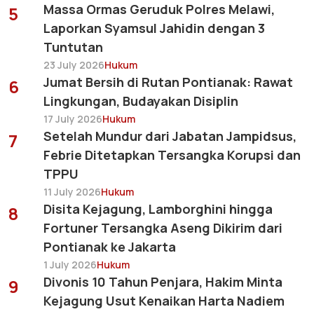
Massa Ormas Geruduk Polres Melawi,
5
Laporkan Syamsul Jahidin dengan 3
Tuntutan
23 July 2026
Hukum
Jumat Bersih di Rutan Pontianak: Rawat
6
Lingkungan, Budayakan Disiplin
17 July 2026
Hukum
Setelah Mundur dari Jabatan Jampidsus,
7
Febrie Ditetapkan Tersangka Korupsi dan
TPPU
11 July 2026
Hukum
Disita Kejagung, Lamborghini hingga
8
Fortuner Tersangka Aseng Dikirim dari
Pontianak ke Jakarta
1 July 2026
Hukum
Divonis 10 Tahun Penjara, Hakim Minta
9
Kejagung Usut Kenaikan Harta Nadiem