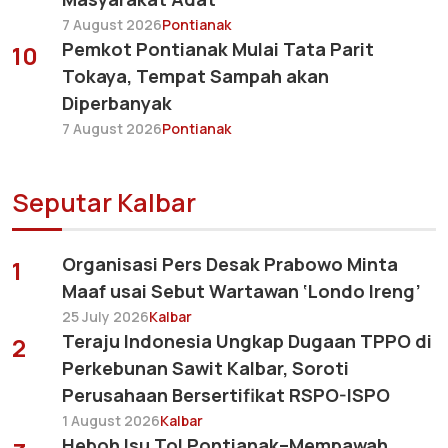
7 August 2026
Pontianak
Pemkot Pontianak Mulai Tata Parit
10
Tokaya, Tempat Sampah akan
Diperbanyak
7 August 2026
Pontianak
Seputar Kalbar
Organisasi Pers Desak Prabowo Minta
1
Maaf usai Sebut Wartawan ‘Londo Ireng’
25 July 2026
Kalbar
Teraju Indonesia Ungkap Dugaan TPPO di
2
Perkebunan Sawit Kalbar, Soroti
Perusahaan Bersertifikat RSPO-ISPO
1 August 2026
Kalbar
Heboh Isu Tol Pontianak–Mempawah