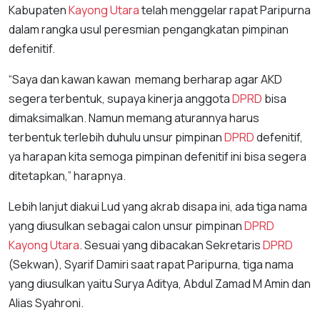
Kabupaten
Kayong Utara
telah menggelar rapat Paripurna
dalam rangka usul peresmian pengangkatan pimpinan
defenitif.
“Saya dan kawan kawan memang berharap agar AKD
segera terbentuk, supaya kinerja anggota
DPRD
bisa
dimaksimalkan. Namun memang aturannya harus
terbentuk terlebih duhulu unsur pimpinan
DPRD
defenitif,
ya harapan kita semoga pimpinan defenitif ini bisa segera
ditetapkan,” harapnya.
Lebih lanjut diakui Lud yang akrab disapa ini, ada tiga nama
yang diusulkan sebagai calon unsur pimpinan
DPRD
Kayong Utara
. Sesuai yang dibacakan Sekretaris
DPRD
(Sekwan), Syarif Damiri saat rapat Paripurna, tiga nama
yang diusulkan yaitu Surya Aditya, Abdul Zamad M Amin dan
Alias Syahroni.