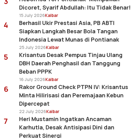
3
Dicoret, Syarif Abdullah: Itu Tidak Benar!
15 July 2026
Kalbar
Berhasil Ukir Prestasi Asia, PB ABTI
4
Siapkan Langkah Besar Bola Tangan
Indonesia Lewat Munas di Pontianak
25 July 2026
Kalbar
Krisantus Desak Pempus Tinjau Ulang
5
DBH Daerah Penghasil dan Tanggung
Beban PPPK
16 July 2026
Kalbar
Rakor Ground Check PTPN IV: Krisantus
6
Minta Hilirisasi dan Peremajaan Kebun
Dipercepat
22 July 2026
Kalbar
Heri Mustamin Ingatkan Ancaman
7
Karhutla, Desak Antisipasi Dini dan
Perkuat Sinergi