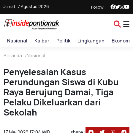
Jumat, 7 Agustus 2026
Follow :
Nasional
Kalbar
Politik
Lingkungan
Ekonomi
Beranda
Nasional
Penyelesaian Kasus
Perundungan Siswa di Kubu
Raya Berujung Damai, Tiga
Pelaku Dikeluarkan dari
Sekolah
17 Mei 2026 17:04 WIB
share :