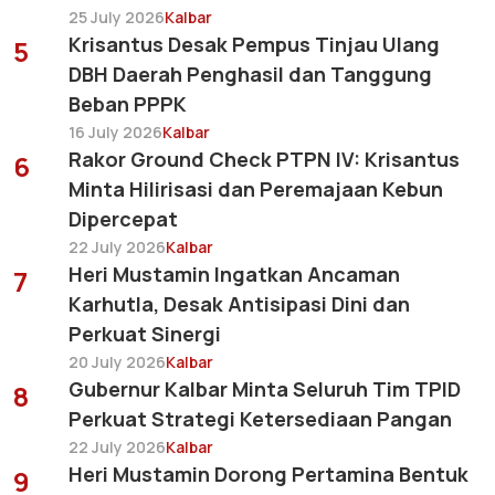
25 July 2026
Kalbar
Krisantus Desak Pempus Tinjau Ulang
5
DBH Daerah Penghasil dan Tanggung
Beban PPPK
16 July 2026
Kalbar
Rakor Ground Check PTPN IV: Krisantus
6
Minta Hilirisasi dan Peremajaan Kebun
Dipercepat
22 July 2026
Kalbar
Heri Mustamin Ingatkan Ancaman
7
Karhutla, Desak Antisipasi Dini dan
Perkuat Sinergi
20 July 2026
Kalbar
Gubernur Kalbar Minta Seluruh Tim TPID
8
Perkuat Strategi Ketersediaan Pangan
22 July 2026
Kalbar
Heri Mustamin Dorong Pertamina Bentuk
9