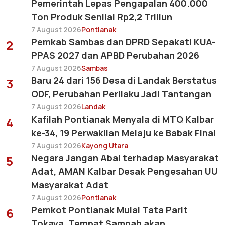
Pemerintah Lepas Pengapalan 400.000
Ton Produk Senilai Rp2,2 Triliun
7 August 2026
Pontianak
Pemkab Sambas dan DPRD Sepakati KUA-
2
PPAS 2027 dan APBD Perubahan 2026
7 August 2026
Sambas
Baru 24 dari 156 Desa di Landak Berstatus
3
ODF, Perubahan Perilaku Jadi Tantangan
7 August 2026
Landak
Kafilah Pontianak Menyala di MTQ Kalbar
4
ke-34, 19 Perwakilan Melaju ke Babak Final
7 August 2026
Kayong Utara
Negara Jangan Abai terhadap Masyarakat
5
Adat, AMAN Kalbar Desak Pengesahan UU
Masyarakat Adat
7 August 2026
Pontianak
Pemkot Pontianak Mulai Tata Parit
6
Tokaya, Tempat Sampah akan