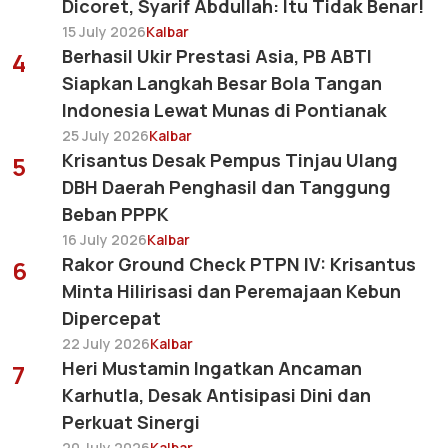
Dicoret, Syarif Abdullah: Itu Tidak Benar!
15 July 2026
Kalbar
Berhasil Ukir Prestasi Asia, PB ABTI
4
Siapkan Langkah Besar Bola Tangan
Indonesia Lewat Munas di Pontianak
25 July 2026
Kalbar
Krisantus Desak Pempus Tinjau Ulang
5
DBH Daerah Penghasil dan Tanggung
Beban PPPK
16 July 2026
Kalbar
Rakor Ground Check PTPN IV: Krisantus
6
Minta Hilirisasi dan Peremajaan Kebun
Dipercepat
22 July 2026
Kalbar
Heri Mustamin Ingatkan Ancaman
7
Karhutla, Desak Antisipasi Dini dan
Perkuat Sinergi
20 July 2026
Kalbar