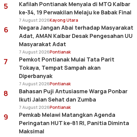
Kafilah Pontianak Menyala di MTQ Kalbar
5
ke-34, 19 Perwakilan Melaju ke Babak Final
7 August 2026
Kayong Utara
Negara Jangan Abai terhadap Masyarakat
6
Adat, AMAN Kalbar Desak Pengesahan UU
Masyarakat Adat
7 August 2026
Pontianak
Pemkot Pontianak Mulai Tata Parit
7
Tokaya, Tempat Sampah akan
Diperbanyak
7 August 2026
Pontianak
Bahasan Puji Antusiasme Warga Ponbar
8
Ikuti Jalan Sehat dan Zumba
7 August 2026
Pontianak
Pemkab Melawi Matangkan Agenda
9
Peringatan HUT ke-81 RI, Panitia Diminta
Maksimal