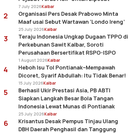
7 July 2026
Kalbar
Organisasi Pers Desak Prabowo Minta
2
Maaf usai Sebut Wartawan ‘Londo Ireng’
25 July 2026
Kalbar
Teraju Indonesia Ungkap Dugaan TPPO di
3
Perkebunan Sawit Kalbar, Soroti
Perusahaan Bersertifikat RSPO-ISPO
1 August 2026
Kalbar
Heboh Isu Tol Pontianak–Mempawah
4
Dicoret, Syarif Abdullah: Itu Tidak Benar!
15 July 2026
Kalbar
Berhasil Ukir Prestasi Asia, PB ABTI
5
Siapkan Langkah Besar Bola Tangan
Indonesia Lewat Munas di Pontianak
25 July 2026
Kalbar
Krisantus Desak Pempus Tinjau Ulang
6
DBH Daerah Penghasil dan Tanggung