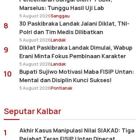
Marselus: Tunggu Hasil Uji Lab
5 August 2026
Sanggau
30 Paskibraka Landak Jalani Diklat, TNI-
8
Polri dan Tim Medis Dilibatkan
5 August 2026
Landak
Diklat Paskibraka Landak Dimulai, Wabup
9
Erani Minta Fokus Pembinaan Karakter
5 August 2026
Landak
Bupati Sujiwo Motivasi Maba FISIP Untan:
10
Mental dan Disiplin Kunci Sukses!
5 August 2026
Pontianak
Seputar Kalbar
Akhir Kasus Manipulasi Nilai SIAKAD: Tiga
1
Pejabat Teras FISIP Untan Dipecat