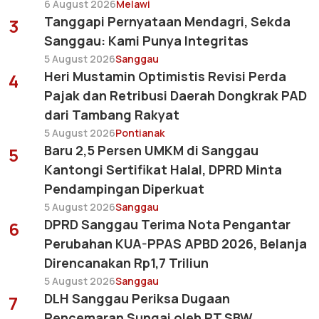
6 August 2026
Melawi
Tanggapi Pernyataan Mendagri, Sekda
3
Sanggau: Kami Punya Integritas
5 August 2026
Sanggau
Heri Mustamin Optimistis Revisi Perda
4
Pajak dan Retribusi Daerah Dongkrak PAD
dari Tambang Rakyat
5 August 2026
Pontianak
Baru 2,5 Persen UMKM di Sanggau
5
Kantongi Sertifikat Halal, DPRD Minta
Pendampingan Diperkuat
5 August 2026
Sanggau
DPRD Sanggau Terima Nota Pengantar
6
Perubahan KUA-PPAS APBD 2026, Belanja
Direncanakan Rp1,7 Triliun
5 August 2026
Sanggau
DLH Sanggau Periksa Dugaan
7
Pencemaran Sungai oleh PT SBW,