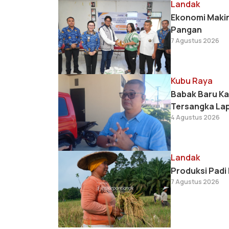
Landak
Ekonomi Makin 
Pangan
7 Agustus 2026
Kubu Raya
Babak Baru Kas
Tersangka Lap
4 Agustus 2026
Landak
Produksi Padi
7 Agustus 2026