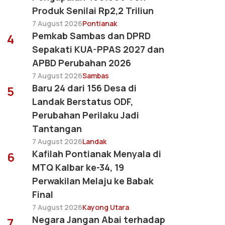
Produk Senilai Rp2,2 Triliun
7 August 2026
Pontianak
Pemkab Sambas dan DPRD
4
Sepakati KUA-PPAS 2027 dan
APBD Perubahan 2026
7 August 2026
Sambas
Baru 24 dari 156 Desa di
5
Landak Berstatus ODF,
Perubahan Perilaku Jadi
Tantangan
7 August 2026
Landak
Kafilah Pontianak Menyala di
6
MTQ Kalbar ke-34, 19
Perwakilan Melaju ke Babak
Final
7 August 2026
Kayong Utara
Negara Jangan Abai terhadap
7