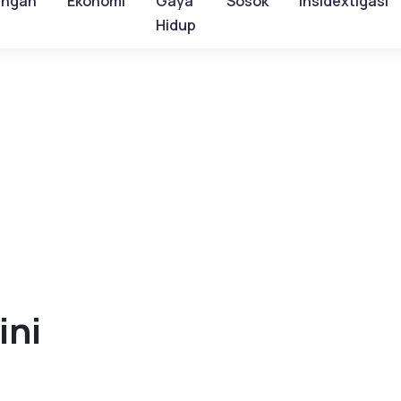
ungan
Ekonomi
Gaya
Sosok
Insidextigasi
Hidup
ini