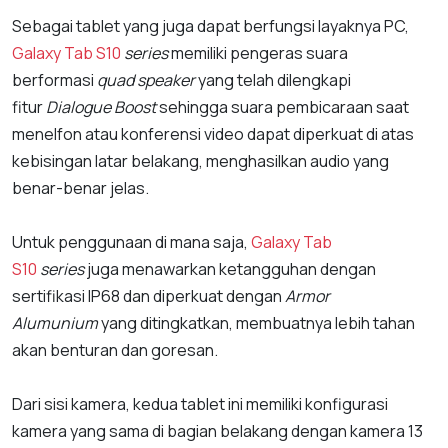
Sebagai tablet yang juga dapat berfungsi layaknya PC,
Galaxy Tab S10
series
memiliki pengeras suara
berformasi
quad speaker
yang telah dilengkapi
fitur
Dialogue Boost
sehingga suara pembicaraan saat
menelfon atau konferensi video dapat diperkuat di atas
kebisingan latar belakang, menghasilkan audio yang
benar-benar jelas.
Untuk penggunaan di mana saja,
Galaxy Tab
S10
series
juga menawarkan ketangguhan dengan
sertifikasi IP68 dan diperkuat dengan
Armor
Alumunium
yang ditingkatkan, membuatnya lebih tahan
akan benturan dan goresan.
Dari sisi kamera, kedua tablet ini memiliki konfigurasi
kamera yang sama di bagian belakang dengan kamera 13