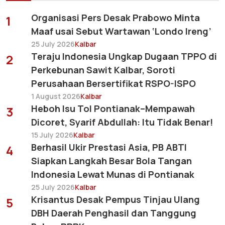
Organisasi Pers Desak Prabowo Minta
1
Maaf usai Sebut Wartawan ‘Londo Ireng’
25 July 2026
Kalbar
Teraju Indonesia Ungkap Dugaan TPPO di
2
Perkebunan Sawit Kalbar, Soroti
Perusahaan Bersertifikat RSPO-ISPO
1 August 2026
Kalbar
Heboh Isu Tol Pontianak–Mempawah
3
Dicoret, Syarif Abdullah: Itu Tidak Benar!
15 July 2026
Kalbar
Berhasil Ukir Prestasi Asia, PB ABTI
4
Siapkan Langkah Besar Bola Tangan
Indonesia Lewat Munas di Pontianak
25 July 2026
Kalbar
Krisantus Desak Pempus Tinjau Ulang
5
DBH Daerah Penghasil dan Tanggung