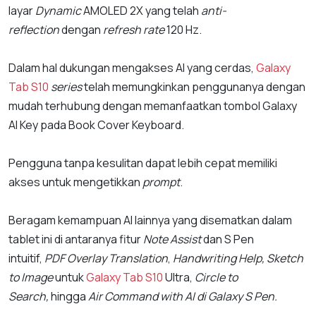
layar
Dynamic
AMOLED 2X yang telah
anti-
reflection
dengan
refresh rate
120 Hz.
Dalam hal dukungan mengakses AI yang cerdas,
Galaxy
Tab S10
series
telah memungkinkan penggunanya dengan
mudah terhubung dengan memanfaatkan tombol Galaxy
AI Key pada Book Cover Keyboard.
Pengguna tanpa kesulitan dapat lebih cepat memiliki
akses untuk mengetikkan
prompt
.
Beragam kemampuan AI lainnya yang disematkan dalam
tablet ini di antaranya fitur
Note Assist
dan S Pen
intuitif,
PDF Overlay Translation
,
Handwriting Help, Sketch
to Image
untuk
Galaxy Tab S10
Ultra,
Circle to
Search,
hingga
Air Command with AI di Galaxy S Pen.