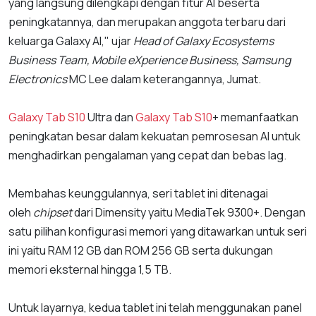
yang langsung dilengkapi dengan fitur AI beserta
peningkatannya, dan merupakan anggota terbaru dari
keluarga Galaxy AI," ujar
Head of Galaxy Ecosystems
Business Team, Mobile eXperience Business, Samsung
Electronics
MC Lee dalam keterangannya, Jumat.
Galaxy Tab S10
Ultra dan
Galaxy Tab S10
+ memanfaatkan
peningkatan besar dalam kekuatan pemrosesan AI untuk
menghadirkan pengalaman yang cepat dan bebas lag.
Membahas keunggulannya, seri tablet ini ditenagai
oleh
chipset
dari Dimensity yaitu MediaTek 9300+. Dengan
satu pilihan konfigurasi memori yang ditawarkan untuk seri
ini yaitu RAM 12 GB dan ROM 256 GB serta dukungan
memori eksternal hingga 1,5 TB.
Untuk layarnya, kedua tablet ini telah menggunakan panel