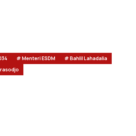
034
# Menteri ESDM
# Bahlil Lahadalia
rasodjo