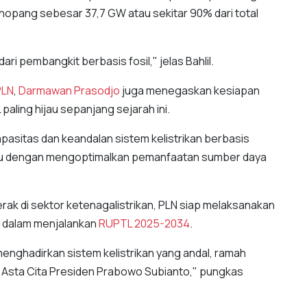
opang sebesar 37,7 GW atau sekitar 90% dari total
i pembangkit berbasis fosil," jelas Bahlil.
PLN
,
Darmawan Prasodjo
juga menegaskan kesiapan
aling hijau sepanjang sejarah ini.
asitas dan keandalan sistem kelistrikan berbasis
kau dengan mengoptimalkan pemanfaatan sumber daya
ak di sektor ketenagalistrikan, PLN siap melaksanakan
M dalam menjalankan
RUPTL 2025-2034
.
menghadirkan sistem kelistrikan yang andal, ramah
n Asta Cita Presiden Prabowo Subianto," pungkas