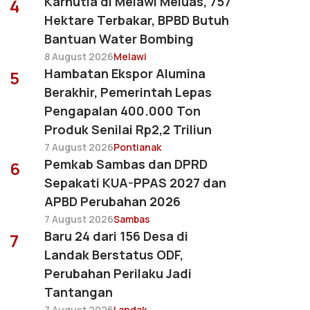
Karhutla di Melawi Meluas, 757
4
Hektare Terbakar, BPBD Butuh
Bantuan Water Bombing
8 August 2026
Melawi
Hambatan Ekspor Alumina
5
Berakhir, Pemerintah Lepas
Pengapalan 400.000 Ton
Produk Senilai Rp2,2 Triliun
7 August 2026
Pontianak
Pemkab Sambas dan DPRD
6
Sepakati KUA-PPAS 2027 dan
APBD Perubahan 2026
7 August 2026
Sambas
Baru 24 dari 156 Desa di
7
Landak Berstatus ODF,
Perubahan Perilaku Jadi
Tantangan
7 August 2026
Landak