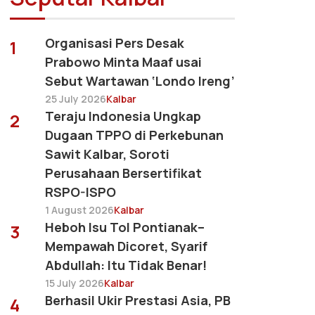
Organisasi Pers Desak
1
Prabowo Minta Maaf usai
Sebut Wartawan ‘Londo Ireng’
25 July 2026
Kalbar
Teraju Indonesia Ungkap
2
Dugaan TPPO di Perkebunan
Sawit Kalbar, Soroti
Perusahaan Bersertifikat
RSPO-ISPO
1 August 2026
Kalbar
Heboh Isu Tol Pontianak–
3
Mempawah Dicoret, Syarif
Abdullah: Itu Tidak Benar!
15 July 2026
Kalbar
Berhasil Ukir Prestasi Asia, PB
4