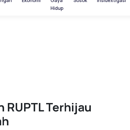
ungan
Ekonomi
Gaya
Sosok
Insidextigasi
Hidup
n RUPTL Terhijau
ah