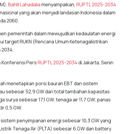
DM),
Bahlil Lahadalia
menyampaikan,
RUPTL 2025-2034
nasional yang akan menjadi landasan Indonesia dalam
ada 2060.
en pemerintah dalam mewujudkan kedaulatan energi
paui target RUKN (Rencana Umum Ketenagalistrikan
n 2034.
am Konferensi Pers
RUPTL 2025-2034
di Jakarta, Senin
rintah menetapkan porsi bauran EBT dan sistem
au sebesar 52,9 GW dari total tambahan kapasitas
a surya sebesar 17,1 GW, tenaga air 11,7 GW, panas
lir 0,5 GW.
h sistem penyimpanan energi sebesar 10,3 GW yang
Listrik Tenaga Air (PLTA) sebesar 6 GW dan battery