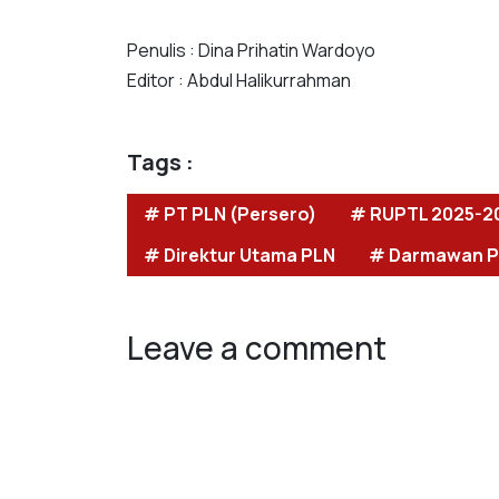
Penulis : Dina Prihatin Wardoyo
Editor : Abdul Halikurrahman
Tags :
# PT PLN (Persero)
# RUPTL 2025-2
# Direktur Utama PLN
# Darmawan P
Leave a comment