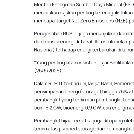
Menteri Energi dan Sumber Daya Mineral (ES
merupakan rujukan penting ketenagalistrikan 
mencapai target Net Zero Emissions (NZE) p
Pengesahan RUPTL juga menunjukkan komitm
dan transisi energi di Tanah Air untuk melam
Nasional) terhadap energi terbarukan di tahu
"Yang penting kita konsisten," ujar Bahlil dal
(26/5/2025).
Dalam RUPTL terbaru ini, lanjut Bahlil, Peme
penyimpanan energi (storage) hingga 76% at
pembangkit yang terdiri dari pembangkit tenag
bumi 5,2 GW, bioenergi 0,9 GW, dan energi nuk
Pembangkit hijau tersebut juga ditopang ole
terdiri atas pumped storage dari Pembangkit 