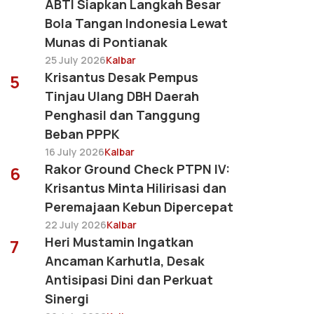
ABTI Siapkan Langkah Besar
Bola Tangan Indonesia Lewat
Munas di Pontianak
25 July 2026
Kalbar
Krisantus Desak Pempus
5
Tinjau Ulang DBH Daerah
Penghasil dan Tanggung
Beban PPPK
16 July 2026
Kalbar
Rakor Ground Check PTPN IV:
6
Krisantus Minta Hilirisasi dan
Peremajaan Kebun Dipercepat
22 July 2026
Kalbar
Heri Mustamin Ingatkan
7
Ancaman Karhutla, Desak
Antisipasi Dini dan Perkuat
Sinergi