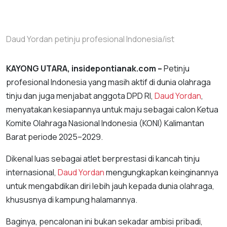
Daud Yordan petinju profesional Indonesia/ist
KAYONG UTARA, insidepontianak.com –
Petinju
profesional Indonesia yang masih aktif di dunia olahraga
tinju dan juga menjabat anggota DPD RI,
Daud Yordan
,
menyatakan kesiapannya untuk maju sebagai calon Ketua
Komite Olahraga Nasional Indonesia (KONI) Kalimantan
Barat periode 2025–2029.
Dikenal luas sebagai atlet berprestasi di kancah tinju
internasional,
Daud Yordan
mengungkapkan keinginannya
untuk mengabdikan diri lebih jauh kepada dunia olahraga,
khususnya di kampung halamannya.
Baginya, pencalonan ini bukan sekadar ambisi pribadi,