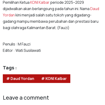
Pemilihan Ketua
KONI Kalbar
periode 2025–2029
dijadwalkan akan berlangsung pada tahun ini. Nama
Daud
Yordan
kini menjadi salah satu tokoh yang digadang-
gadang mampu membawa perubahan dan prestasi baru
bagi olahraga Kalimantan Barat. (Fauzi)
Penulis : M Fauzi
Editor : Wati Susilawati
Tags :
# Daud Yordan
# KONI Kalbar
Leave a comment