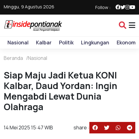
Minggu, 9 Agustus 2026
Follow :
Nasional
Kalbar
Politik
Lingkungan
Ekonomi
Beranda
Nasional
Siap Maju Jadi Ketua KONI
Kalbar, Daud Yordan: Ingin
Mengabdi Lewat Dunia
Olahraga
14 Mei 2025 15:47 WIB
share :