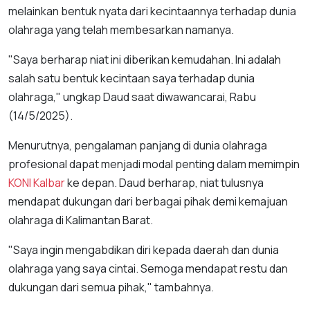
melainkan bentuk nyata dari kecintaannya terhadap dunia
olahraga yang telah membesarkan namanya.
"Saya berharap niat ini diberikan kemudahan. Ini adalah
salah satu bentuk kecintaan saya terhadap dunia
olahraga," ungkap Daud saat diwawancarai, Rabu
(14/5/2025).
Menurutnya, pengalaman panjang di dunia olahraga
profesional dapat menjadi modal penting dalam memimpin
KONI Kalbar
ke depan. Daud berharap, niat tulusnya
mendapat dukungan dari berbagai pihak demi kemajuan
olahraga di Kalimantan Barat.
"Saya ingin mengabdikan diri kepada daerah dan dunia
olahraga yang saya cintai. Semoga mendapat restu dan
dukungan dari semua pihak," tambahnya.