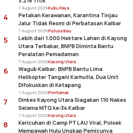
3.218 Titik
7 August 2026
Kubu Raya
Petakan Kerawanan, Karantina Tinjau
4
Jalur Tidak Resmi di Perbatasan Kalbar
7 August 2026
Putussibau
Lebih dari 1.000 Hektare Lahan di Kayong
5
Utara Terbakar, BNPB Diminta Bantu
Peralatan Pemadaman
7 August 2026
Kayong Utara
Wagub Kalbar: BNPB Bantu Lima
6
Helikopter Tangani Karhutla, Dua Unit
Difokuskan di Ketapang
7 August 2026
Pontianak
Dinkes Kayong Utara Siagakan 110 Nakes
7
Selama MTQ ke-34 Kalbar
7 August 2026
Kayong Utara
Kericuhan di Camp PT LAU Viral, Polsek
8
Mempawah Hulu Ungkap Pemicunya