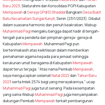
Baru 2023
, Silaturahmi dan Konsolidasi PGPI Kabupaten
Mempawah
di
Gereja GPdI El Shaddal
Bangkam
Desa Bukit
Batu
Kecamatam Sungai Kunyit
, Senin (23/1/2023). Dibalut
dalam suasana harmonis dan penuh keakraban, Wabup
Muhammad Pagi
mengaku bangga dapat hadir di tengah-
tengah para pendeta dan pimpinan gereja- gereja di
Kabupaten
Mempawah
. Muhammad Pagi pun
berterimakasih atas keikhlasan dalam memberikan
pemahaman agama kepada para jemaat sehingga
kerukunan umat beragama di Kabupaten
Mempawah
dapat terus terjaga. "Atas nama Pemkab
Mempawah
,
saya mengucapkan selamat
Natal 2022
dan
Tahun Baru
2023
serta Imlek 2574 bagi yang merayakannya," ucap
Muhammad Pagi
juga turut senang. Pada kesempatan
yang sama Wabup
Muhammad Pagi
juga menyampaikan
dukungan Pemkab
Mempawah
terkait pembangunan