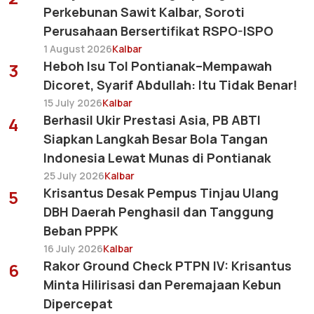
Perkebunan Sawit Kalbar, Soroti
Perusahaan Bersertifikat RSPO-ISPO
1 August 2026
Kalbar
Heboh Isu Tol Pontianak–Mempawah
3
Dicoret, Syarif Abdullah: Itu Tidak Benar!
15 July 2026
Kalbar
Berhasil Ukir Prestasi Asia, PB ABTI
4
Siapkan Langkah Besar Bola Tangan
Indonesia Lewat Munas di Pontianak
25 July 2026
Kalbar
Krisantus Desak Pempus Tinjau Ulang
5
DBH Daerah Penghasil dan Tanggung
Beban PPPK
16 July 2026
Kalbar
Rakor Ground Check PTPN IV: Krisantus
6
Minta Hilirisasi dan Peremajaan Kebun
Dipercepat