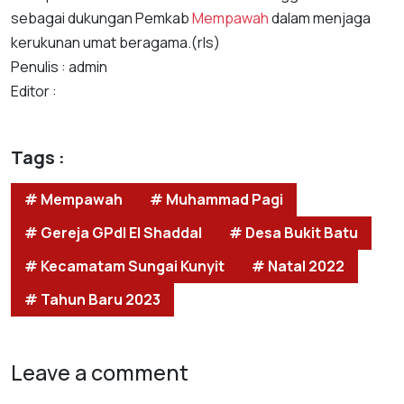
sebagai dukungan Pemkab
Mempawah
dalam menjaga
kerukunan umat beragama.(rls)
Penulis : admin
Editor :
Tags :
# Mempawah
# Muhammad Pagi
# Gereja GPdI El Shaddal
# Desa Bukit Batu
# Kecamatam Sungai Kunyit
# Natal 2022
# Tahun Baru 2023
Leave a comment