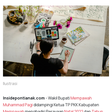
Ilustrasi
Insidepontianak.com
- Wakil Bupati
Mempawah
Muhammad Pagi
didampingi Ketua TP PKK Kabupaten
Mempawah
menghadiri Perayaan
Natal 2022
dan
Tahun