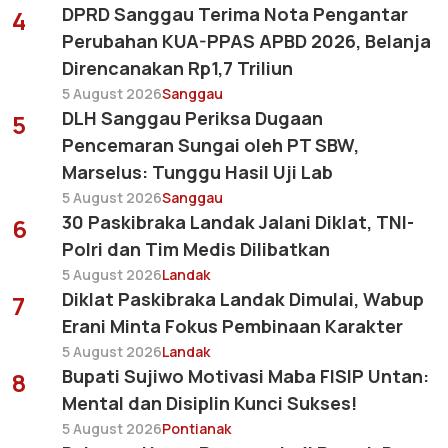
DPRD Sanggau Terima Nota Pengantar
4
Perubahan KUA-PPAS APBD 2026, Belanja
Direncanakan Rp1,7 Triliun
5 August 2026
Sanggau
DLH Sanggau Periksa Dugaan
5
Pencemaran Sungai oleh PT SBW,
Marselus: Tunggu Hasil Uji Lab
5 August 2026
Sanggau
30 Paskibraka Landak Jalani Diklat, TNI-
6
Polri dan Tim Medis Dilibatkan
5 August 2026
Landak
Diklat Paskibraka Landak Dimulai, Wabup
7
Erani Minta Fokus Pembinaan Karakter
5 August 2026
Landak
Bupati Sujiwo Motivasi Maba FISIP Untan:
8
Mental dan Disiplin Kunci Sukses!
5 August 2026
Pontianak