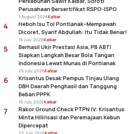
Perkebunan Sawit Kalbar, Soroti
Perusahaan Bersertifikat RSPO-ISPO
1 August 2026
Kalbar
Heboh Isu Tol Pontianak–Mempawah
4
Dicoret, Syarif Abdullah: Itu Tidak Benar!
15 July 2026
Kalbar
Berhasil Ukir Prestasi Asia, PB ABTI
5
Siapkan Langkah Besar Bola Tangan
Indonesia Lewat Munas di Pontianak
25 July 2026
Kalbar
Krisantus Desak Pempus Tinjau Ulang
6
DBH Daerah Penghasil dan Tanggung
Beban PPPK
16 July 2026
Kalbar
Rakor Ground Check PTPN IV: Krisantus
7
Minta Hilirisasi dan Peremajaan Kebun
Dipercepat
22 July 2026
Kalbar