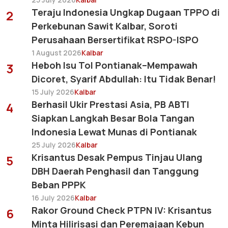
Teraju Indonesia Ungkap Dugaan TPPO di
2
Perkebunan Sawit Kalbar, Soroti
Perusahaan Bersertifikat RSPO-ISPO
1 August 2026
Kalbar
Heboh Isu Tol Pontianak–Mempawah
3
Dicoret, Syarif Abdullah: Itu Tidak Benar!
15 July 2026
Kalbar
Berhasil Ukir Prestasi Asia, PB ABTI
4
Siapkan Langkah Besar Bola Tangan
Indonesia Lewat Munas di Pontianak
25 July 2026
Kalbar
Krisantus Desak Pempus Tinjau Ulang
5
DBH Daerah Penghasil dan Tanggung
Beban PPPK
16 July 2026
Kalbar
Rakor Ground Check PTPN IV: Krisantus
6
Minta Hilirisasi dan Peremajaan Kebun