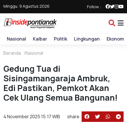
Minggu, 9 Agustus 2026
Follow :
Nasional
Kalbar
Politik
Lingkungan
Ekonomi
Beranda
Nasional
Gedung Tua di
Sisingamangaraja Ambruk,
Edi Pastikan, Pemkot Akan
Cek Ulang Semua Bangunan!
4 November 2025 15:17 WIB
share :