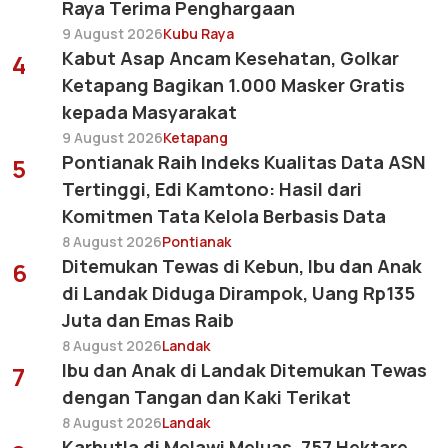
Raya Terima Penghargaan
9 August 2026
Kubu Raya
Kabut Asap Ancam Kesehatan, Golkar
4
Ketapang Bagikan 1.000 Masker Gratis
kepada Masyarakat
9 August 2026
Ketapang
Pontianak Raih Indeks Kualitas Data ASN
5
Tertinggi, Edi Kamtono: Hasil dari
Komitmen Tata Kelola Berbasis Data
8 August 2026
Pontianak
Ditemukan Tewas di Kebun, Ibu dan Anak
6
di Landak Diduga Dirampok, Uang Rp135
Juta dan Emas Raib
8 August 2026
Landak
Ibu dan Anak di Landak Ditemukan Tewas
7
dengan Tangan dan Kaki Terikat
8 August 2026
Landak
Karhutla di Melawi Meluas, 757 Hektare