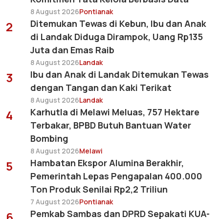
8 August 2026
Pontianak
Ditemukan Tewas di Kebun, Ibu dan Anak
2
di Landak Diduga Dirampok, Uang Rp135
Juta dan Emas Raib
8 August 2026
Landak
Ibu dan Anak di Landak Ditemukan Tewas
3
dengan Tangan dan Kaki Terikat
8 August 2026
Landak
Karhutla di Melawi Meluas, 757 Hektare
4
Terbakar, BPBD Butuh Bantuan Water
Bombing
8 August 2026
Melawi
Hambatan Ekspor Alumina Berakhir,
5
Pemerintah Lepas Pengapalan 400.000
Ton Produk Senilai Rp2,2 Triliun
7 August 2026
Pontianak
Pemkab Sambas dan DPRD Sepakati KUA-
6