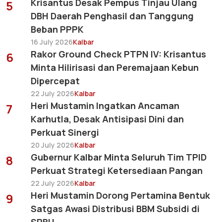
Krisantus Desak Pempus Tinjau Ulang
5
DBH Daerah Penghasil dan Tanggung
Beban PPPK
16 July 2026
Kalbar
Rakor Ground Check PTPN IV: Krisantus
6
Minta Hilirisasi dan Peremajaan Kebun
Dipercepat
22 July 2026
Kalbar
Heri Mustamin Ingatkan Ancaman
7
Karhutla, Desak Antisipasi Dini dan
Perkuat Sinergi
20 July 2026
Kalbar
Gubernur Kalbar Minta Seluruh Tim TPID
8
Perkuat Strategi Ketersediaan Pangan
22 July 2026
Kalbar
Heri Mustamin Dorong Pertamina Bentuk
9
Satgas Awasi Distribusi BBM Subsidi di