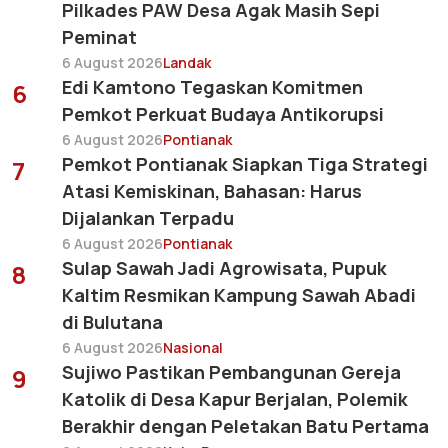
Pilkades PAW Desa Agak Masih Sepi
Peminat
6 August 2026
Landak
Edi Kamtono Tegaskan Komitmen
6
Pemkot Perkuat Budaya Antikorupsi
6 August 2026
Pontianak
Pemkot Pontianak Siapkan Tiga Strategi
7
Atasi Kemiskinan, Bahasan: Harus
Dijalankan Terpadu
6 August 2026
Pontianak
Sulap Sawah Jadi Agrowisata, Pupuk
8
Kaltim Resmikan Kampung Sawah Abadi
di Bulutana
6 August 2026
Nasional
Sujiwo Pastikan Pembangunan Gereja
9
Katolik di Desa Kapur Berjalan, Polemik
Berakhir dengan Peletakan Batu Pertama