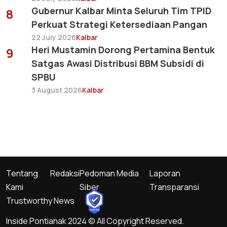
Gubernur Kalbar Minta Seluruh Tim TPID
8
Perkuat Strategi Ketersediaan Pangan
22 July 2026
Kalbar
Heri Mustamin Dorong Pertamina Bentuk
9
Satgas Awasi Distribusi BBM Subsidi di
SPBU
3 August 2026
Kalbar
Tentang
Redaksi
Pedoman Media
Laporan
Kami
Siber
Transparansi
Trustworthy News
Inside Pontianak 2024 © All Copyright Reserved.