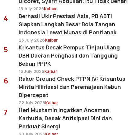
Dicoret, Syarif Abdullah: Itu Tidak Benar!
15 July 2026
Kalbar
Berhasil Ukir Prestasi Asia, PB ABTI
4
Siapkan Langkah Besar Bola Tangan
Indonesia Lewat Munas di Pontianak
25 July 2026
Kalbar
Krisantus Desak Pempus Tinjau Ulang
5
DBH Daerah Penghasil dan Tanggung
Beban PPPK
16 July 2026
Kalbar
Rakor Ground Check PTPN IV: Krisantus
6
Minta Hilirisasi dan Peremajaan Kebun
Dipercepat
22 July 2026
Kalbar
Heri Mustamin Ingatkan Ancaman
7
Karhutla, Desak Antisipasi Dini dan
Perkuat Sinergi
20 July 2026
Kalbar