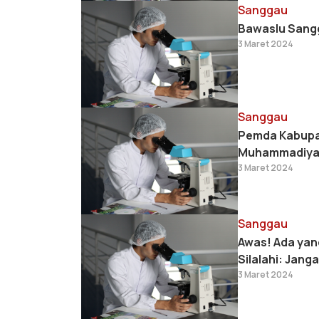
Sanggau
Bawaslu Sangg
3 Maret 2024
Sanggau
Pemda Kabupat
Muhammadiy
3 Maret 2024
Sanggau
Awas! Ada ya
Silalahi: Jang
3 Maret 2024