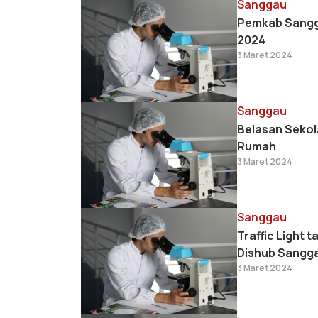
Sanggau
Pemkab Sangga
2024
3 Maret 2024
Sanggau
Belasan Sekola
Rumah
3 Maret 2024
Sanggau
Traffic Light 
Dishub Sangg
3 Maret 2024