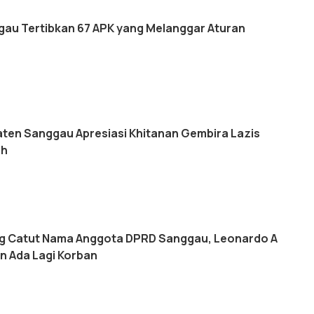
au Tertibkan 67 APK yang Melanggar Aturan
en Sanggau Apresiasi Khitanan Gembira Lazis
ah
ng Catut Nama Anggota DPRD Sanggau, Leonardo A
an Ada Lagi Korban