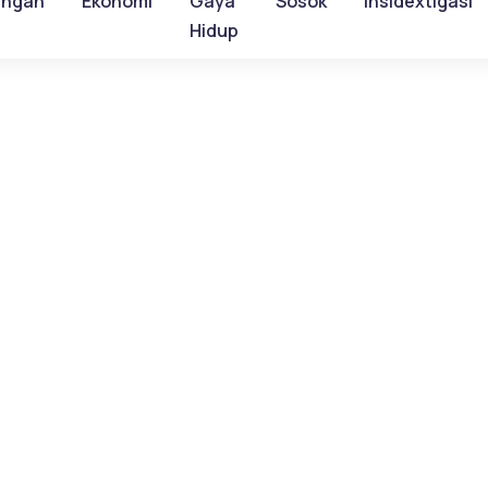
ungan
Ekonomi
Gaya
Sosok
Insidextigasi
Hidup