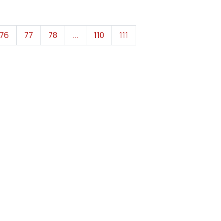
76
77
78
...
110
111