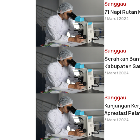
Sanggau
71 Napi Rutan
3 Maret 2024
Sanggau
Serahkan Bant
Kabupaten Sa
3 Maret 2024
Sanggau
Kunjungan Ker
Apresiasi Pel
3 Maret 2024