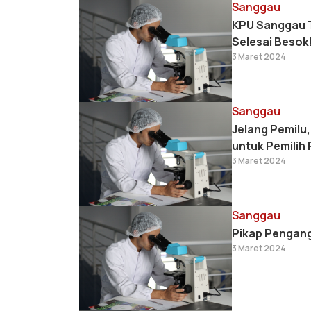
Sanggau
KPU Sanggau T
Selesai Besok
3 Maret 2024
Sanggau
Jelang Pemilu
untuk Pemilih
3 Maret 2024
Sanggau
Pikap Pengang
3 Maret 2024