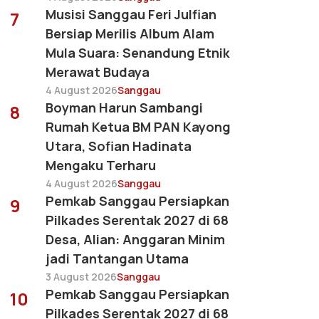
Musisi Sanggau Feri Julfian
7
Bersiap Merilis Album Alam
Mula Suara: Senandung Etnik
Merawat Budaya
4 August 2026
Sanggau
Boyman Harun Sambangi
8
Rumah Ketua BM PAN Kayong
Utara, Sofian Hadinata
Mengaku Terharu
4 August 2026
Sanggau
Pemkab Sanggau Persiapkan
9
Pilkades Serentak 2027 di 68
Desa, Alian: Anggaran Minim
jadi Tantangan Utama
3 August 2026
Sanggau
Pemkab Sanggau Persiapkan
10
Pilkades Serentak 2027 di 68