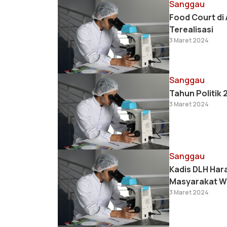
Sanggau
Food Court di
Terealisasi
3 Maret 2024
Sanggau
Tahun Politik 
3 Maret 2024
Sanggau
Kadis DLH Har
Masyarakat W
3 Maret 2024