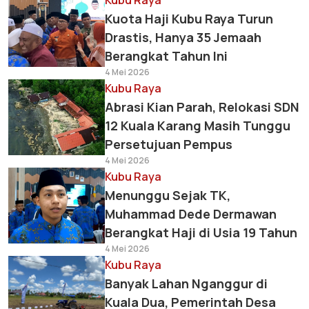
Kubu Raya
Kuota Haji Kubu Raya Turun
Drastis, Hanya 35 Jemaah
Berangkat Tahun Ini
4 Mei 2026
Kubu Raya
Abrasi Kian Parah, Relokasi SDN
12 Kuala Karang Masih Tunggu
Persetujuan Pempus
4 Mei 2026
Kubu Raya
Menunggu Sejak TK,
Muhammad Dede Dermawan
Berangkat Haji di Usia 19 Tahun
4 Mei 2026
Kubu Raya
Banyak Lahan Nganggur di
Kuala Dua, Pemerintah Desa