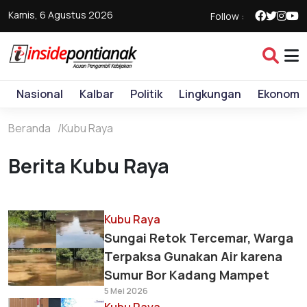
Kamis, 6 Agustus 2026
Follow :
Nasional
Kalbar
Politik
Lingkungan
Ekonomi
Beranda
Kubu Raya
Berita Kubu Raya
Kubu Raya
Sungai Retok Tercemar, Warga
Terpaksa Gunakan Air karena
Sumur Bor Kadang Mampet
5 Mei 2026