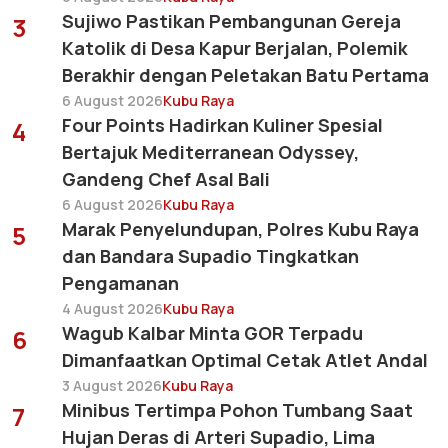
Sujiwo Pastikan Pembangunan Gereja
3
Katolik di Desa Kapur Berjalan, Polemik
Berakhir dengan Peletakan Batu Pertama
6 August 2026
Kubu Raya
Four Points Hadirkan Kuliner Spesial
4
Bertajuk Mediterranean Odyssey,
Gandeng Chef Asal Bali
6 August 2026
Kubu Raya
Marak Penyelundupan, Polres Kubu Raya
5
dan Bandara Supadio Tingkatkan
Pengamanan
4 August 2026
Kubu Raya
Wagub Kalbar Minta GOR Terpadu
6
Dimanfaatkan Optimal Cetak Atlet Andal
3 August 2026
Kubu Raya
Minibus Tertimpa Pohon Tumbang Saat
7
Hujan Deras di Arteri Supadio, Lima