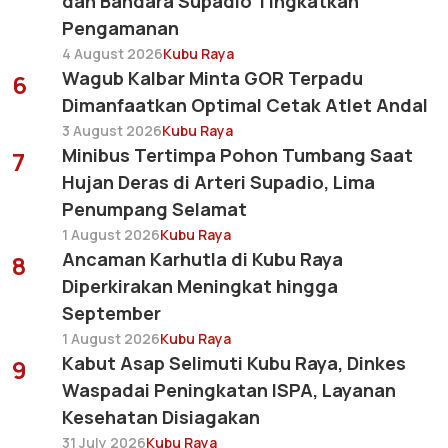
dan Bandara Supadio Tingkatkan
Pengamanan
4 August 2026
Kubu Raya
Wagub Kalbar Minta GOR Terpadu
6
Dimanfaatkan Optimal Cetak Atlet Andal
3 August 2026
Kubu Raya
Minibus Tertimpa Pohon Tumbang Saat
7
Hujan Deras di Arteri Supadio, Lima
Penumpang Selamat
1 August 2026
Kubu Raya
Ancaman Karhutla di Kubu Raya
8
Diperkirakan Meningkat hingga
September
1 August 2026
Kubu Raya
Kabut Asap Selimuti Kubu Raya, Dinkes
9
Waspadai Peningkatan ISPA, Layanan
Kesehatan Disiagakan
31 July 2026
Kubu Raya