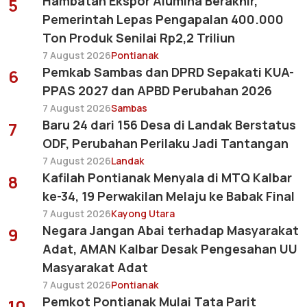
Hambatan Ekspor Alumina Berakhir,
5
Pemerintah Lepas Pengapalan 400.000
Ton Produk Senilai Rp2,2 Triliun
7 August 2026
Pontianak
Pemkab Sambas dan DPRD Sepakati KUA-
6
PPAS 2027 dan APBD Perubahan 2026
7 August 2026
Sambas
Baru 24 dari 156 Desa di Landak Berstatus
7
ODF, Perubahan Perilaku Jadi Tantangan
7 August 2026
Landak
Kafilah Pontianak Menyala di MTQ Kalbar
8
ke-34, 19 Perwakilan Melaju ke Babak Final
7 August 2026
Kayong Utara
Negara Jangan Abai terhadap Masyarakat
9
Adat, AMAN Kalbar Desak Pengesahan UU
Masyarakat Adat
7 August 2026
Pontianak
Pemkot Pontianak Mulai Tata Parit
10