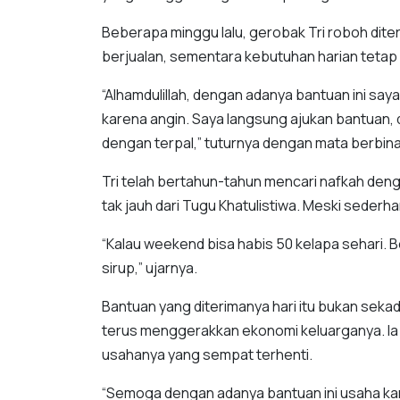
Beberapa minggu lalu, gerobak Tri roboh dite
berjualan, sementara kebutuhan harian tetap
“Alhamdulillah, dengan adanya bantuan ini sa
karena angin. Saya langsung ajukan bantuan, d
dengan terpal,” tuturnya dengan mata berbina
Tri telah bertahun-tahun mencari nafkah denga
tak jauh dari Tugu Khatulistiwa. Meski seder
“Kalau weekend bisa habis 50 kelapa sehari. B
sirup,” ujarnya.
Bantuan yang diterimanya hari itu bukan sekad
terus menggerakkan ekonomi keluarganya. I
usahanya yang sempat terhenti.
“Semoga dengan adanya bantuan ini usaha kam