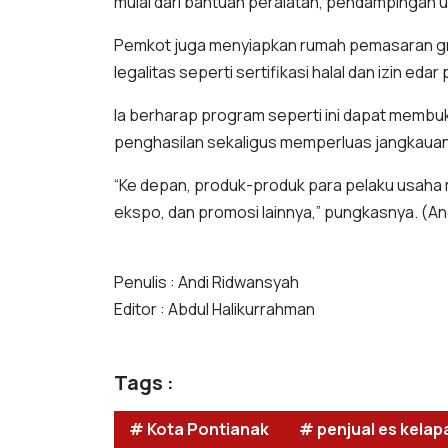
mulai dari bantuan peralatan, pendampingan 
Pemkot juga menyiapkan rumah pemasaran gra
legalitas seperti sertifikasi halal dan izin e
Ia berharap program seperti ini dapat membu
penghasilan sekaligus memperluas jangkauan
“Ke depan, produk-produk para pelaku usaha 
ekspo, dan promosi lainnya,” pungkasnya. (An
Penulis : Andi Ridwansyah
Editor : Abdul Halikurrahman
Tags :
# Kota Pontianak
# penjual es kelap