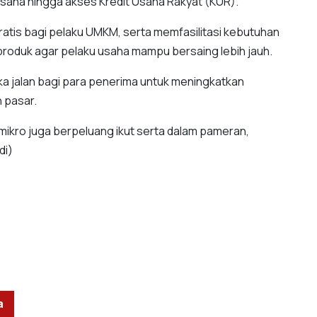
usaha hingga akses Kredit Usaha Rakyat (KUR).
tis bagi pelaku UMKM, serta memfasilitasi kebutuhan
dar produk agar pelaku usaha mampu bersaing lebih jauh.
ka jalan bagi para penerima untuk meningkatkan
 pasar.
mikro juga berpeluang ikut serta dalam pameran,
di)
a