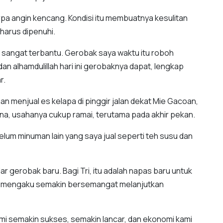
rpa angin kencang. Kondisi itu membuatnya kesulitan
 harus dipenuhi.
ya sangat terbantu. Gerobak saya waktu itu roboh
an alhamdulillah hari ini gerobaknya dapat, lengkap
r.
n menjual es kelapa di pinggir jalan dekat Mie Gacoan,
hana, usahanya cukup ramai, terutama pada akhir pekan.
elum minuman lain yang saya jual seperti teh susu dan
ar gerobak baru. Bagi Tri, itu adalah napas baru untuk
a mengaku semakin bersemangat melanjutkan
i semakin sukses, semakin lancar, dan ekonomi kami