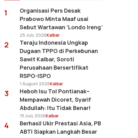
Organisasi Pers Desak
1
Prabowo Minta Maaf usai
Sebut Wartawan ‘Londo Ireng’
25 July 2026
Kalbar
Teraju Indonesia Ungkap
2
Dugaan TPPO di Perkebunan
Sawit Kalbar, Soroti
Perusahaan Bersertifikat
RSPO-ISPO
1 August 2026
Kalbar
Heboh Isu Tol Pontianak–
3
Mempawah Dicoret, Syarif
Abdullah: Itu Tidak Benar!
15 July 2026
Kalbar
Berhasil Ukir Prestasi Asia, PB
4
ABTI Siapkan Langkah Besar