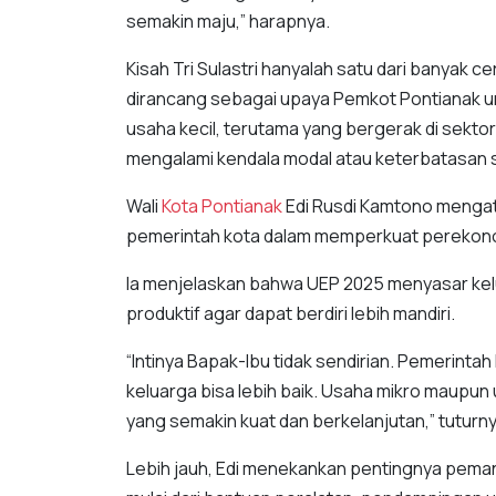
semakin maju,” harapnya.
Kisah Tri Sulastri hanyalah satu dari banyak 
dirancang sebagai upaya Pemkot Pontianak u
usaha kecil, terutama yang bergerak di sektor 
mengalami kendala modal atau keterbatasan 
Wali
Kota Pontianak
Edi Rusdi Kamtono mengat
pemerintah kota dalam memperkuat perekon
Ia menjelaskan bahwa UEP 2025 menyasar ke
produktif agar dapat berdiri lebih mandiri.
“Intinya Bapak-Ibu tidak sendirian. Pemerinta
keluarga bisa lebih baik. Usaha mikro maupun u
yang semakin kuat dan berkelanjutan,” tuturny
Lebih jauh, Edi menekankan pentingnya pemanf