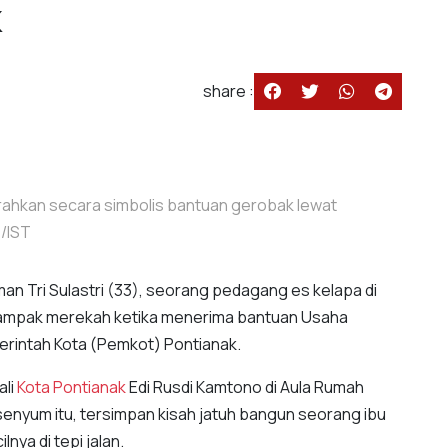
k
share :
rahkan secara simbolis bantuan gerobak lewat
/IST
n Tri Sulastri (33), seorang pedagang es kelapa di
 tampak merekah ketika menerima bantuan Usaha
erintah Kota (Pemkot) Pontianak.
ali
Kota Pontianak
Edi Rusdi Kamtono di Aula Rumah
k senyum itu, tersimpan kisah jatuh bangun seorang ibu
ya di tepi jalan.