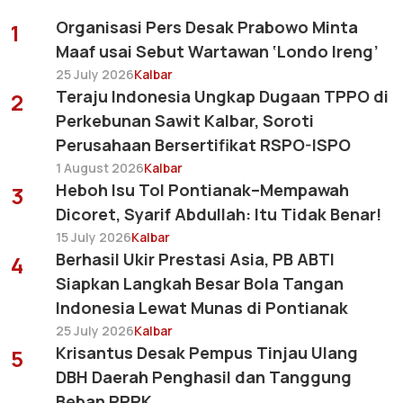
Organisasi Pers Desak Prabowo Minta
1
Maaf usai Sebut Wartawan ‘Londo Ireng’
25 July 2026
Kalbar
Teraju Indonesia Ungkap Dugaan TPPO di
2
Perkebunan Sawit Kalbar, Soroti
Perusahaan Bersertifikat RSPO-ISPO
1 August 2026
Kalbar
Heboh Isu Tol Pontianak–Mempawah
3
Dicoret, Syarif Abdullah: Itu Tidak Benar!
15 July 2026
Kalbar
Berhasil Ukir Prestasi Asia, PB ABTI
4
Siapkan Langkah Besar Bola Tangan
Indonesia Lewat Munas di Pontianak
25 July 2026
Kalbar
Krisantus Desak Pempus Tinjau Ulang
5
DBH Daerah Penghasil dan Tanggung
Beban PPPK