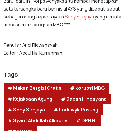
Baru-baru ini, Korps Adhyaksa itu kembali menetapkan
satu tersangka baru berinisial AYS yang disebut-sebut
sebagai orang kepercayaan
Sony Sonjaya
yang diminta
mencari mitra program MBG.***
Penulis : Andi Ridwansyah
Editor : Abdul Halikurrahman
Tags :
# Makan Bergizi Gratis
# korupsi MBG
# Kejaksaan Agung
# Dadan Hindayana
# Sony Sonjaya
# Lodewyk Pusung
# Syarif Abdullah Alkadrie
# DPR RI