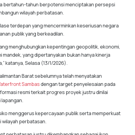
ma bertahun-tahun berpotensi menciptakan persepsi
mbangun wilayah perbatasan.
lase terdepan yang mencerminkan keseriusan negara
an publik yang berkeadilan.
s yang menghubungkan kepentingan geopolitik, ekonomi,
 ini mandek, yang dipertanyakan bukan hanya kinerja
,” katanya, Selasa (13/1/2026).
Kalimantan Barat sebelumnya telah menyatakan
aterfront Sambas
dengan target penyelesaian pada
rmasi resmi terkait progres proyek justru dinilai
i lapangan.
risiko menggerus kepercayaan publik serta memperkuat
i wilayah perbatasan.
ront perbatasan justru dikembangkan sebagai ikon