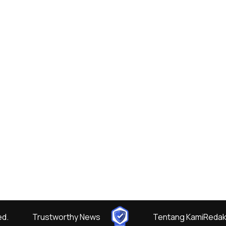
ed.
Trustworthy News
Tentang Kami
Redak