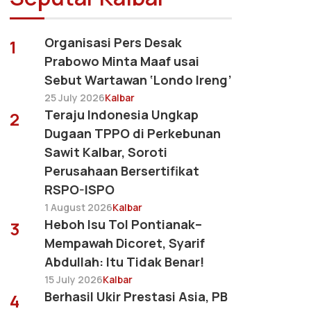
Organisasi Pers Desak
1
Prabowo Minta Maaf usai
Sebut Wartawan ‘Londo Ireng’
25 July 2026
Kalbar
Teraju Indonesia Ungkap
2
Dugaan TPPO di Perkebunan
Sawit Kalbar, Soroti
Perusahaan Bersertifikat
RSPO-ISPO
1 August 2026
Kalbar
Heboh Isu Tol Pontianak–
3
Mempawah Dicoret, Syarif
Abdullah: Itu Tidak Benar!
15 July 2026
Kalbar
Berhasil Ukir Prestasi Asia, PB
4