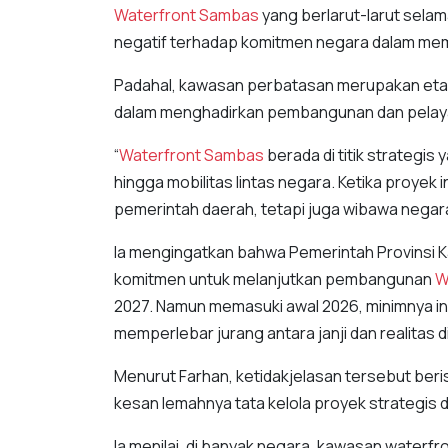
Waterfront Sambas
yang berlarut-larut sela
negatif terhadap komitmen negara dalam me
Padahal, kawasan perbatasan merupakan eta
dalam menghadirkan pembangunan dan pelayan
“
Waterfront Sambas
berada di titik strategi
hingga mobilitas lintas negara. Ketika proyek
pemerintah daerah, tetapi juga wibawa negara
Ia mengingatkan bahwa Pemerintah Provinsi 
komitmen untuk melanjutkan pembangunan
W
2027. Namun memasuki awal 2026, minimnya info
memperlebar jurang antara janji dan realitas d
Menurut Farhan, ketidakjelasan tersebut be
kesan lemahnya tata kelola proyek strategis d
Ia menilai, di banyak negara, kawasan waterf