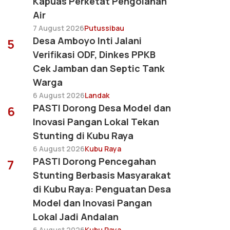
Kapuas Perketat Pengolahan
Air
7 August 2026
Putussibau
Desa Amboyo Inti Jalani
5
Verifikasi ODF, Dinkes PPKB
Cek Jamban dan Septic Tank
Warga
6 August 2026
Landak
PASTI Dorong Desa Model dan
6
Inovasi Pangan Lokal Tekan
Stunting di Kubu Raya
6 August 2026
Kubu Raya
PASTI Dorong Pencegahan
7
Stunting Berbasis Masyarakat
di Kubu Raya: Penguatan Desa
Model dan Inovasi Pangan
Lokal Jadi Andalan
6 August 2026
Kubu Raya