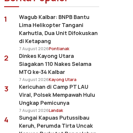
Wagub Kalbar: BNPB Bantu
1
Lima Helikopter Tangani
Karhutla, Dua Unit Difokuskan
di Ketapang
7 August 2026
Pontianak
Dinkes Kayong Utara
2
Siagakan 110 Nakes Selama
MTQ ke-34 Kalbar
7 August 2026
Kayong Utara
Kericuhan di Camp PT LAU
3
Viral, Polsek Mempawah Hulu
Ungkap Pemicunya
7 August 2026
Landak
Sungai Kapuas Putussibau
4
Keruh, Perumda Tirta Uncak