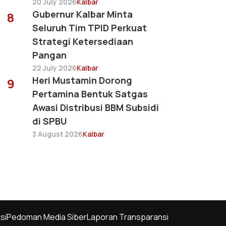
20 July 2026
Kalbar
Gubernur Kalbar Minta
8
Seluruh Tim TPID Perkuat
Strategi Ketersediaan
Pangan
22 July 2026
Kalbar
Heri Mustamin Dorong
9
Pertamina Bentuk Satgas
Awasi Distribusi BBM Subsidi
di SPBU
3 August 2026
Kalbar
si
Pedoman Media Siber
Laporan Transparansi