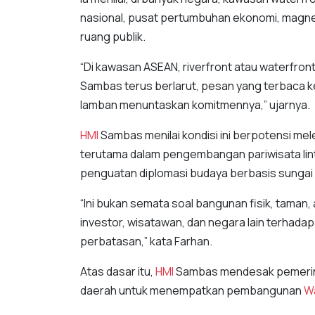
nasional, pusat pertumbuhan ekonomi, magnet
ruang publik.
“Di kawasan ASEAN, riverfront atau waterfront
Sambas terus berlarut, pesan yang terbaca k
lamban menuntaskan komitmennya,” ujarnya.
HMI
Sambas menilai kondisi ini berpotensi me
terutama dalam pengembangan pariwisata linta
penguatan diplomasi budaya berbasis sungai 
“Ini bukan semata soal bangunan fisik, taman
investor, wisatawan, dan negara lain terhad
perbatasan,” kata Farhan.
Atas dasar itu,
HMI
Sambas mendesak pemerinta
daerah untuk menempatkan pembangunan
W