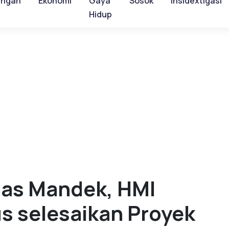
ungan
Ekonomi
Gaya
Sosok
Insidextigasi
Hidup
as Mandek, HMI
s selesaikan Proyek