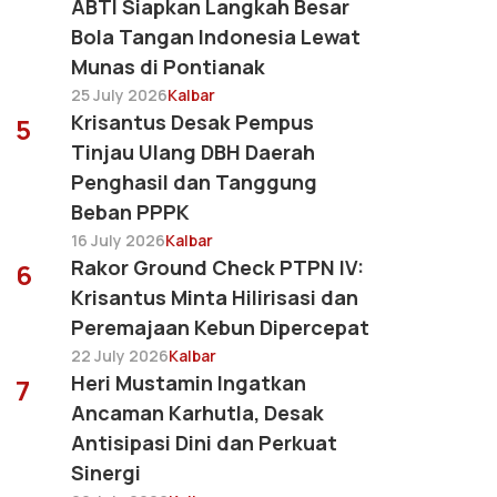
ABTI Siapkan Langkah Besar
Bola Tangan Indonesia Lewat
Munas di Pontianak
25 July 2026
Kalbar
Krisantus Desak Pempus
5
Tinjau Ulang DBH Daerah
Penghasil dan Tanggung
Beban PPPK
16 July 2026
Kalbar
Rakor Ground Check PTPN IV:
6
Krisantus Minta Hilirisasi dan
Peremajaan Kebun Dipercepat
22 July 2026
Kalbar
Heri Mustamin Ingatkan
7
Ancaman Karhutla, Desak
Antisipasi Dini dan Perkuat
Sinergi