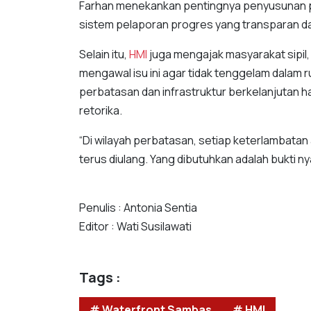
Farhan menekankan pentingnya penyusunan pet
sistem pelaporan progres yang transparan da
Selain itu,
HMI
juga mengajak masyarakat sipil,
mengawal isu ini agar tidak tenggelam dalam 
perbatasan dan infrastruktur berkelanjutan ha
retorika.
“Di wilayah perbatasan, setiap keterlambatan
terus diulang. Yang dibutuhkan adalah bukti ny
Penulis : Antonia Sentia
Editor : Wati Susilawati
Tags :
# Waterfront Sambas
# HMI