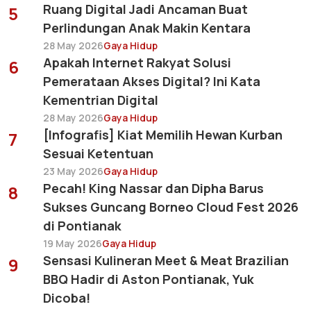
Ruang Digital Jadi Ancaman Buat
5
Perlindungan Anak Makin Kentara
28 May 2026
Gaya Hidup
Apakah Internet Rakyat Solusi
6
Pemerataan Akses Digital? Ini Kata
Kementrian Digital
28 May 2026
Gaya Hidup
[Infografis] Kiat Memilih Hewan Kurban
7
Sesuai Ketentuan
23 May 2026
Gaya Hidup
Pecah! King Nassar dan Dipha Barus
8
Sukses Guncang Borneo Cloud Fest 2026
di Pontianak
19 May 2026
Gaya Hidup
Sensasi Kulineran Meet & Meat Brazilian
9
BBQ Hadir di Aston Pontianak, Yuk
Dicoba!